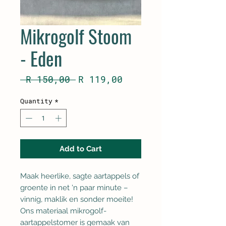
Mikrogolf Stoom
- Eden
Regular
Sale
 R 150,00 
R 119,00
Price
Price
Quantity
*
Add to Cart
Maak heerlike, sagte aartappels of
groente in net 'n paar minute –
vinnig, maklik en sonder moeite!
Ons materiaal mikrogolf-
aartappelstomer is gemaak van